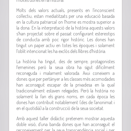
Molts dels valors actuals, presents en l’inconscient
col·lectiu, estan mediatitzats per una educació basada
en la cultura patriarcal on l’home es mostra superior a
la dona. En la interpretació de la història aquests valors
s’han projectat sobre el passat configurant estereotips
de conducta amb poc rigor històric. Les dones han
tingut un paper actiu en totes les èpoques i solament
l’oblit intencionat les ha exclòs dels llibres d’història.
La història ha tingut, des de sempre, protagonistes
femenines però la seua obra ha sigut difícilment
reconeguda i malament valorada. Avui coneixem a
dones que per pertànyer a les classes més acomodades
han aconseguit escapar de la privadesa en la qual
tradicionalment estaven relegades. Però la història no
solament la fan els grans noms, en cada època les
dones han contribuït notablement (des de l’anonimat i
en el quotidià) a la construcció de la seua societat.
Amb aquest taller didàctic pretenem mostrar aquesta
doble visió; d’una banda dones que han aconseguit el
reconeixement per la seua transcendència social i per