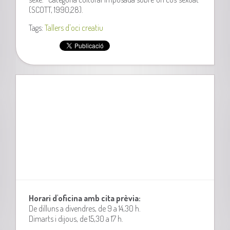
(SCOTT, 1990;28).
Tags:
Tallers d'oci creatiu
Horari d'oficina amb cita prèvia:
De dilluns a divendres, de 9 a 14,30 h.
Dimarts i dijous, de 15,30 a 17 h.