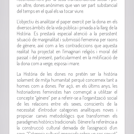
un altre, dones anònimes que van ser part substancial
del temps en el qual els va tocar viure.
L’objectiu és analitzar el paper exercit per la dona en els
diversos àmbits de la vida pública i privada a la llarg de la
Història. Es prestarà especial atenció a la persistent
situació de marginalitat i submissió femenina per raons
de gènere, així com a les contradiccions que aquesta
realitat ha projectat en l’imaginari religiós i moral del
passat i del present, particularment en la mitificació de
la dona com a verge, esposa i mare.
La Història de les dones no pretén ser la història
solament de mitja humanitat perquè concerneix tant a
homes com a dones. Per açò, en els últims anys, les
historiadores feministes han començat a utilitzar el
concepte “gènere” per a referir-se a l’organització social
de les relacions entre els sexes, conscients de la
necessitat d’introduir categories analítiques noves i
propiciar canvis metodològics que transformen els
paradigmes històrics tradicionals. Gènere fa referència a
la construcció cultural derivada de l’assignació d’un
sexe. “Categoria cultural imposada sobre un cos sexuat”