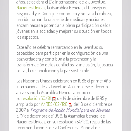
años, se celebra el Día Internacional de la Juventud.
Naciones Unidas
, la Asamblea General, el Consejo de
Seguridad y el Consejo Económico y Social a la cabeza,
han ido tomando una serie de medidas y acciones
encaminadas a potenciar la plena participación de los
jóvenes en la sociedad y mejorar su situación en todos
los aspectos.
Este año se celebra remarcando en la juventud su
capacidad para participar en la configuración de una
paz verdadera y contribuir a la prevención y la
transformación de los conflictos, la inclusión, la justicia
social, la reconciliación y la paz sostenible.
Las Naciones Unidas celebraron en 1985 el primer Año
Internacional de la Juventud. Al cumplirse el décimo
aniversario, la Asamblea General aprobó en
su
resolución 50/81
del 14 de diciembre de 1995 y
ampliado por
A/RES/62/126
del 18 de diciembre de
2007 el
Programa de Acción Mundial para los Jóvenes
.
El 17 de diciembre de 1999, la Asamblea General de
Naciones Unidas, en su resolución 54/120, respaldó las
recomendaciones de la Conferencia Mundial de