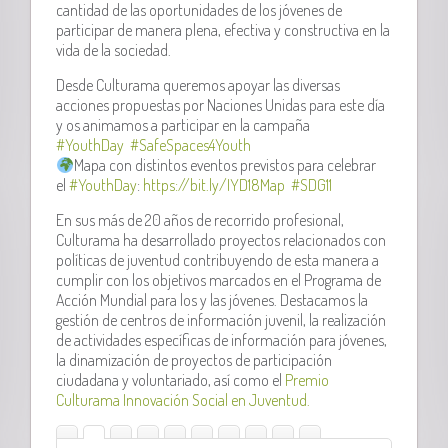
cantidad de las oportunidades de los jóvenes de
participar de manera plena, efectiva y constructiva en la
vida de la sociedad.
Desde Culturama queremos apoyar las diversas
acciones propuestas por Naciones Unidas para este día
y os animamos a participar en la campaña
#YouthDay
#
SafeSpaces4Youth
Mapa con distintos eventos previstos para celebrar
el
#YouthDay
:
https://bit.ly/IYD18Map
#
SDG11
En sus más de 20 años de recorrido profesional,
Culturama ha desarrollado proyectos relacionados con
políticas de juventud contribuyendo de esta manera a
cumplir con los objetivos marcados en el Programa de
Acción Mundial para los y las jóvenes. Destacamos la
gestión de centros de información juvenil, la realización
de actividades específicas de información para jóvenes,
la dinamización de proyectos de participación
ciudadana y voluntariado, así como el
Premio
Culturama Innovación Social en Juventud.