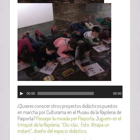
00:00
00:00
¿Quieres conocer otros proyectos didácticos puestos
en marcha por Culturama en el Museu de la Rajoleria de
Paiporta?
Passejar la mirada per Paiporta
, J
uguem en el
trinquet de la Rajoleria
,
“Clic-clac…foto. Atrapa un
instant”
,
diseño del espacio didáctico
.