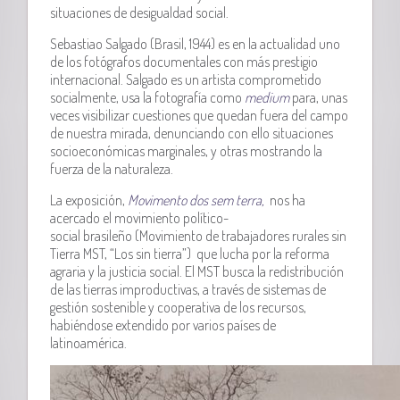
situaciones de desigualdad social.
Sebastiao Salgado (Brasil, 1944) es en la actualidad uno
de los fotógrafos documentales con más prestigio
internacional. Salgado es un artista comprometido
socialmente, usa la fotografía como
medium
para, unas
veces visibilizar cuestiones que quedan fuera del campo
de nuestra mirada, denunciando con ello situaciones
socioeconómicas marginales, y otras mostrando la
fuerza de la naturaleza.
La exposición,
Movimento dos sem terra,
nos ha
acercado el movimiento político-
social brasileño (Movimiento de trabajadores rurales sin
Tierra MST, “Los sin tierra”) que lucha por la reforma
agraria y la justicia social. El MST busca la redistribución
de las tierras improductivas, a través de sistemas de
gestión sostenible y cooperativa de los recursos,
habiéndose extendido por varios países de
latinoamérica.