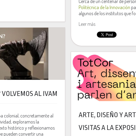
Cerca de un centenar de person
Politécnica de la Innovación
par
algunos de los institutos que 
Leer más
? VOLVEMOS AL IVAM
ARTE, DISEÑO Y AR
pa colonial, concretamente al
ividad, exploramos la
VISITAS A LA EXPOS
exto histórico y reflexionamos
que pueden convertir una