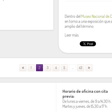
Dentro del
Museo Nacional de 
en torno a una exposición que a
amplio del término.
Leer más
1
2
3
4
5
...
43
Horario de oficina con cita
previa:
De lunes a viernes, de 9 a 14,30 h.
Martes y jueves, de 15,30 a 17 h.