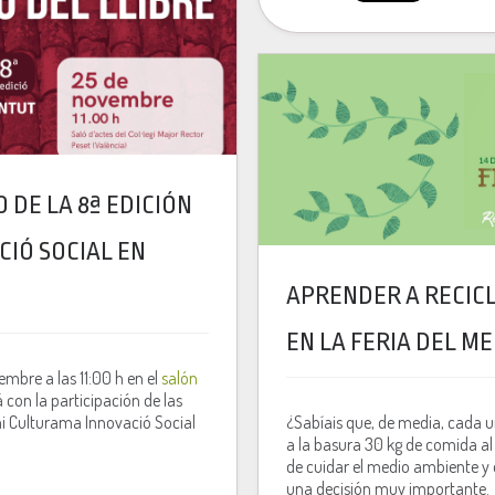
 DE LA 8ª EDICIÓN
IÓ SOCIAL EN
APRENDER A RECIC
EN LA FERIA DEL M
embre a las 11:00 h en el
salón
á con la participación de las
mi Culturama Innovació Social
¿Sabíais que, de media, cada u
a la basura 30 kg de comida a
de cuidar el medio ambiente y 
una decisión muy importante.